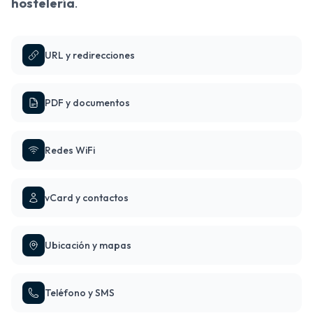
hostelería
.
URL y redirecciones
PDF y documentos
Redes WiFi
vCard y contactos
Ubicación y mapas
Teléfono y SMS