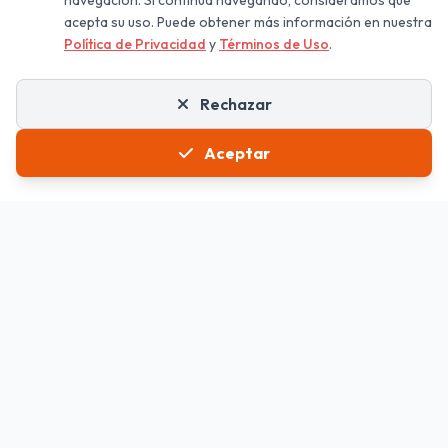
navegación. Si continúa navegando, consideramos que
acepta su uso. Puede obtener más información en nuestra
Política de Privacidad
y
Términos de Uso
.
Rechazar
Aceptar
La forma más fácil de crear códigos QR profesionales para tu
negocio.