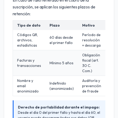
En caso de fallo reiterado en el cobro de la
suscripción, se aplican los siguientes plazos de
retención:
Tipo de dato
Plazo
Motivo
Códigos QR,
Período de
60 días desde
archivos,
resolución
el primer fallo
estadísticas
+ descarga
Obligación
Facturas y
fiscal (art.
Mínimo 5 años
transacciones
30 C.
Com.)
Nombre y
Auditoría y
Indefinido
email
prevención
(anonimizado)
anonimizado
de fraude
Derecho de portabilidad durante el impago:
Desde el día 0 del primer fallo y hasta el día 60, el
usuario puede descargar todos sus datos (QR,